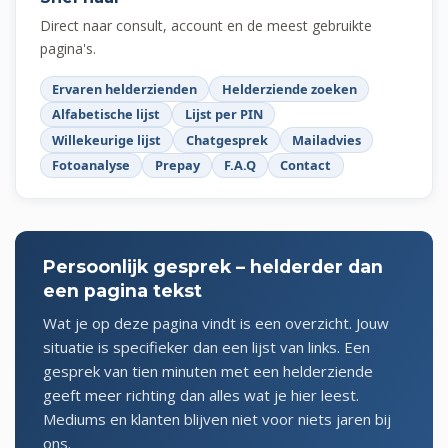
Direct naar consult, account en de meest gebruikte
pagina's.
Ervaren helderzienden
Helderziende zoeken
Alfabetische lijst
Lijst per PIN
Willekeurige lijst
Chatgesprek
Mailadvies
Fotoanalyse
Prepay
F.A.Q
Contact
Persoonlijk gesprek – helderder dan
een pagina tekst
Wat je op deze pagina vindt is een overzicht. Jouw
situatie is specifieker dan een lijst van links. Een
gesprek van tien minuten met een helderziende
geeft meer richting dan alles wat je hier leest.
Mediums en klanten blijven niet voor niets jaren bij
ons.