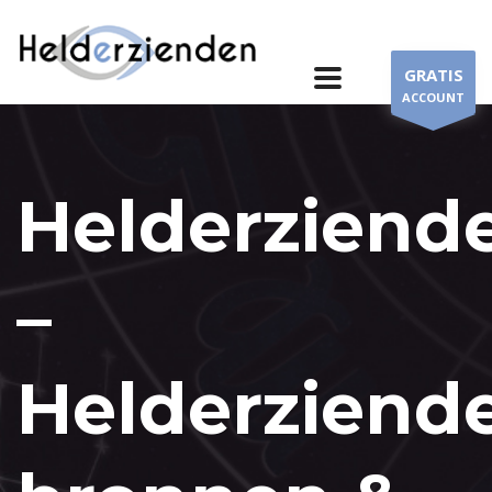
GRATIS
ACCOUNT
Helderziend
–
Helderziend