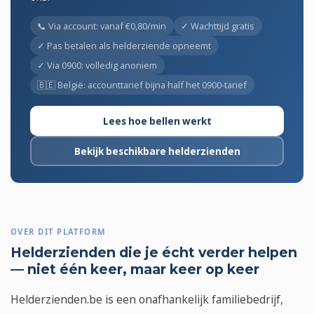
📞 Via account: vanaf €0,80/min
✓ Wachttijd gratis
✓ Pas betalen als helderziende opneemt
✓ Via 0900: volledig anoniem
🇧🇪 België: accounttarief bijna half het 0900-tarief
Lees hoe bellen werkt
Bekijk beschikbare helderzienden
OVER DIT PLATFORM
Helderzienden die je écht verder helpen
— niet één keer, maar keer op keer
Helderzienden.be is een onafhankelijk familiebedrijf,