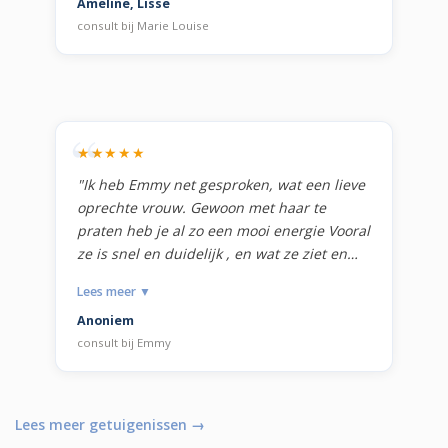
Ameline, Lisse
consult bij
Marie Louise
★★★★★
"Ik heb Emmy net gesproken, wat een lieve
oprechte vrouw. Gewoon met haar te
praten heb je al zo een mooi energie Vooral
ze is snel en duidelijk , en wat ze ziet en
zegt klopt ook volledig in de vraag die ik
Lees meer ▼
stelde. Dank je Emmy voor je pure energie
Anoniem
en kracht en hulp."
consult bij
Emmy
Lees meer getuigenissen →