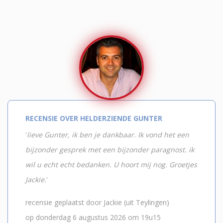
RECENSIE OVER HELDERZIENDE GUNTER
'
lieve Gunter, ik ben je dankbaar. Ik vond het een
bijzonder gesprek met een bijzonder paragnost. ik
wil u echt echt bedanken. U hoort mij nog. Groetjes
Jackie.
'
recensie geplaatst door Jackie (uit Teylingen)
op donderdag 6 augustus 2026 om 19u15