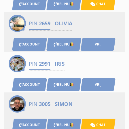
ACCOUNT
BEL NU
CHAT
PIN
2659
OLIVIA
ACCOUNT
BEL NU
VRIJ
PIN
2991
IRIS
ACCOUNT
BEL NU
VRIJ
PIN
3005
SIMON
ACCOUNT
BEL NU
CHAT