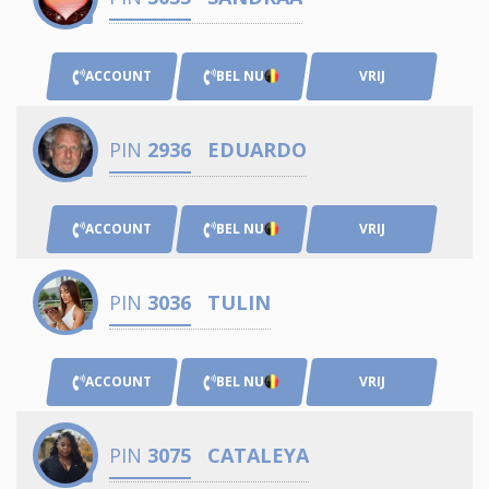
ACCOUNT
BEL NU
VRIJ
PIN
2936
EDUARDO
ACCOUNT
BEL NU
VRIJ
PIN
3036
TULIN
ACCOUNT
BEL NU
VRIJ
PIN
3075
CATALEYA