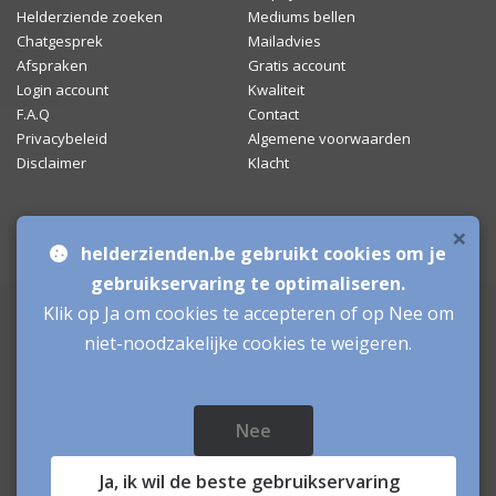
Helderziende zoeken
Mediums bellen
Chatgesprek
Mailadvies
Afspraken
Gratis account
Login account
Kwaliteit
F.A.Q
Contact
Privacybeleid
Algemene voorwaarden
Disclaimer
Klacht
×
Bronnen & sitemap
helderzienden.be gebruikt cookies om je
Mediumchat
gebruikservaring te optimaliseren.
Klik op Ja om cookies te accepteren of op Nee om
Helderzienden
niet-noodzakelijke cookies te weigeren.
Aanmelden als Helderziende
Inloggen als Helderziende
Nee
Helderzienden.be
© sinds 2006 - 2026
- helderzienden Belgie
Ja
, ik wil de beste gebruikservaring