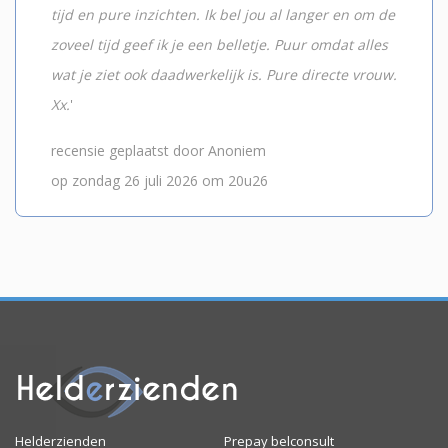
tijd en pure inzichten. Ik bel jou al langer en om de
zoveel tijd geef ik je een belletje. Puur omdat alles
wat je ziet ook daadwerkelijk is. Pure directe vrouw.
Xx.
'
recensie geplaatst door Anoniem
op zondag 26 juli 2026 om 20u26
Helderzienden
Prepay belconsult