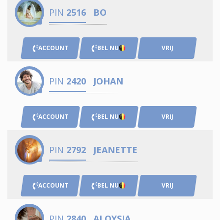
PIN
2516
BO
ACCOUNT
BEL NU
VRIJ
PIN
2420
JOHAN
ACCOUNT
BEL NU
VRIJ
PIN
2792
JEANETTE
ACCOUNT
BEL NU
VRIJ
PIN
2840
ALOYSIA