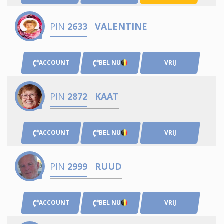
PIN
2633
VALENTINE
ACCOUNT
BEL NU
VRIJ
PIN
2872
KAAT
ACCOUNT
BEL NU
VRIJ
PIN
2999
RUUD
ACCOUNT
BEL NU
VRIJ