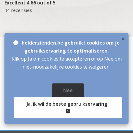
Excellent 4.66 out of 5
44 recensies
×
helderzienden.be gebruikt cookies om je
Reader Antwan is ruim 35 jaar bezig in de Spirituele
gebruikservaring te optimaliseren.
Wereld.
Klik op Ja om cookies te accepteren of op Nee om
niet-noodzakelijke cookies te weigeren.
Op het gebied van helderwetende waarnemingen, met
pendel en kaarten geeft hij u een beter zicht op uw
verleden, het heden en de toekomst. U kunt antwoorden
verwachten over relaties, liefde, zakelijk.
Nee
Over alles wat in uw leven speelt en belangrijk is, geen
Ja
, ik wil de beste gebruikservaring
vraag is te moeilijk.
Veel liefs en licht van reader Antwan.