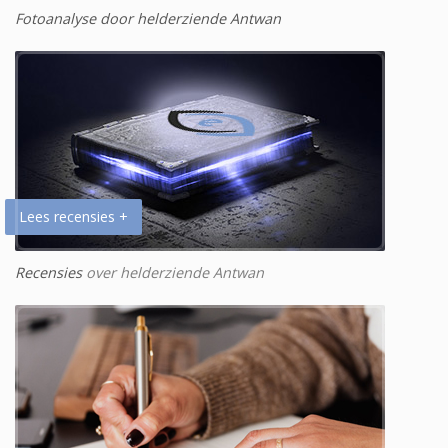
Fotoanalyse door helderziende Antwan
Lees recensies +
Recensies
over helderziende Antwan