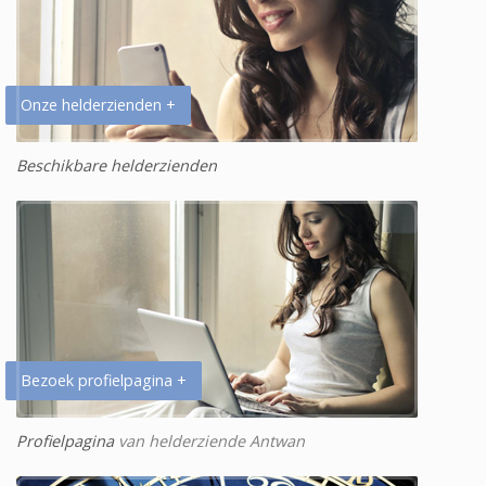
Onze helderzienden +
Beschikbare helderzienden
Bezoek profielpagina +
Profielpagina
van helderziende Antwan