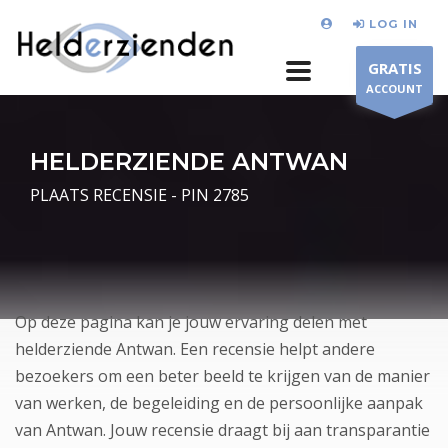
LOG IN
GRATIS
ACCOUNT
HELDERZIENDE ANTWAN
PLAATS RECENSIE - PIN 2785
Op deze pagina kan je jouw ervaring delen met
helderziende Antwan. Een recensie helpt andere
bezoekers om een beter beeld te krijgen van de manier
van werken, de begeleiding en de persoonlijke aanpak
van Antwan. Jouw recensie draagt bij aan transparantie