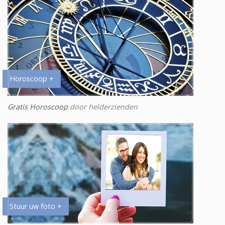
Horoscoop +
Gratis Horoscoop
door helderzienden
Stuur uw foto +