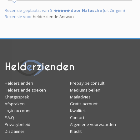
Recensie geplaatst van 5
door Natascha
(uit Zingem)
Recensie voor
helderziende Antwan
Helderzienden
Prepay belconsult
Helderziende zoeken
Mediums bellen
Chatgesprek
Mailadvies
Afspraken
Gratis account
Login account
Kwaliteit
F.A.Q
Contact
Privacybeleid
Algemene voorwaarden
Disclaimer
Klacht