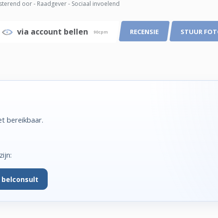
sterend oor - Raadgever - Sociaal invoelend
via account bellen
RECENSIE
STUUR FO
90cpm
et bereikbaar.
ijn:
 belconsult