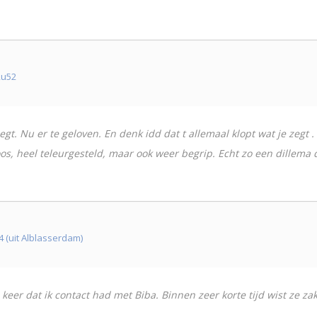
2u52
gt. Nu er te geloven. En denk idd dat t allemaal klopt wat je zegt . 
os, heel teleurgesteld, maar ook weer begrip. Echt zo een dillema d
 (uit Alblasserdam)
eer dat ik contact had met Biba. Binnen zeer korte tijd wist ze z