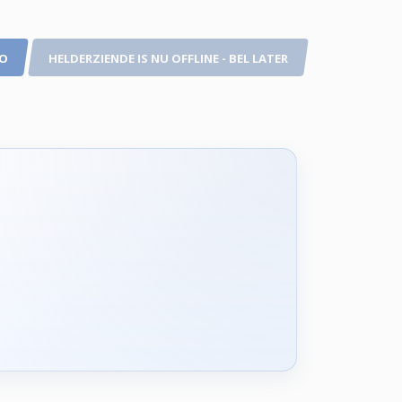
TO
HELDERZIENDE IS NU OFFLINE - BEL LATER