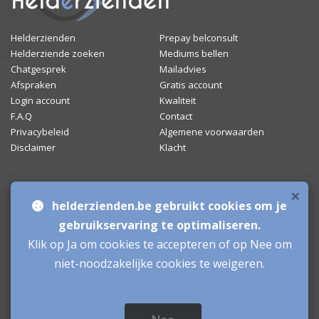
Helderzienden
Prepay belconsult
Helderziende zoeken
Mediums bellen
Chatgesprek
Mailadvies
Afspraken
Gratis account
Login account
Kwaliteit
F.A.Q
Contact
Privacybeleid
Algemene voorwaarden
Disclaimer
Klacht
×
Bronnen & sitemap
helderzienden.be gebruikt cookies om je
Mediumchat
gebruikservaring te optimaliseren.
Klik op Ja om cookies te accepteren of op Nee om
Helderzienden
niet-noodzakelijke cookies te weigeren.
Aanmelden als Helderziende
Inloggen als Helderziende