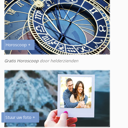
Horoscoop +
Gratis Horoscoop
door helderzienden
Stuur uw foto +