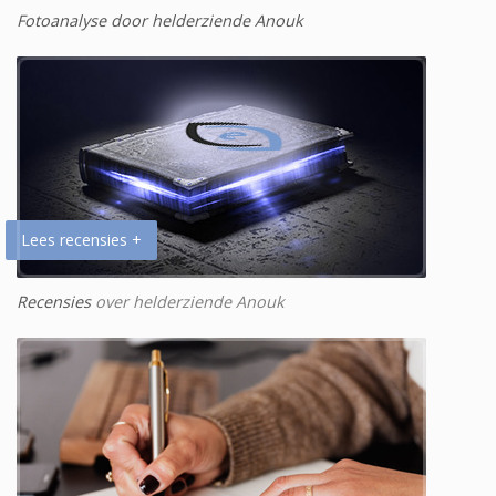
Fotoanalyse door helderziende Anouk
Lees recensies +
Recensies
over helderziende Anouk