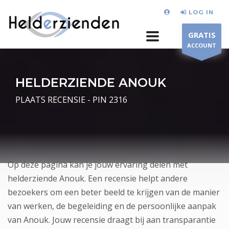
LOG IN
GRATIS
ACCOUNT
HELDERZIENDE ANOUK
PLAATS RECENSIE - PIN 2316
Op deze pagina kan je jouw ervaring delen met
helderziende Anouk. Een recensie helpt andere
bezoekers om een beter beeld te krijgen van de manier
van werken, de begeleiding en de persoonlijke aanpak
van Anouk. Jouw recensie draagt bij aan transparantie