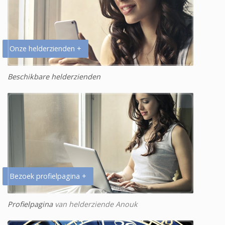
Onze helderzienden +
Beschikbare helderzienden
Bezoek profielpagina +
Profielpagina
van helderziende Anouk