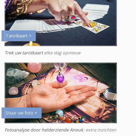
Tarotkaart +
Trek uw tarotkaart
elke dag opnieuw
Stuur uw foto +
Fotoanalyse door helderziende Anouk
: extra inzichten