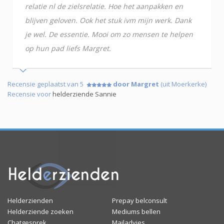
relatie nl de zielsrelatie. Hoe het aanpakken en
blijven geloven. Ook het stuk ivm mijn werk. Dank
je wel. De essentie. Mooi om zo mensen te helpen
op hun pad liefs Margret.
Recensie geplaatst van 5
door Margret
(uit Moerkerke)
Recensie voor
helderziende Sannie
Helderzienden
Prepay belconsult
Helderziende zoeken
Mediums bellen
Chatgesprek
Mailadvies