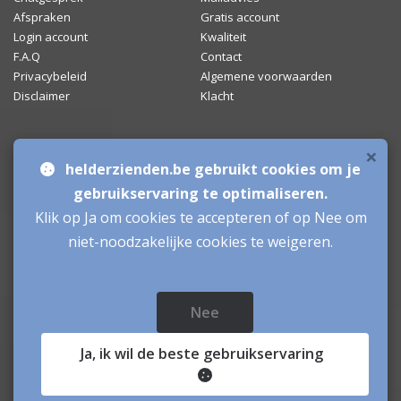
Afspraken
Gratis account
Login account
Kwaliteit
F.A.Q
Contact
Privacybeleid
Algemene voorwaarden
Disclaimer
Klacht
×
Bronnen & sitemap
helderzienden.be gebruikt cookies om je
Mediumchat
gebruikservaring te optimaliseren.
Klik op Ja om cookies te accepteren of op Nee om
Helderzienden
niet-noodzakelijke cookies te weigeren.
Aanmelden als Helderziende
Inloggen als Helderziende
Nee
Helderzienden.be
© sinds 2006 - 2026
- helderzienden Belgie
Ja
, ik wil de beste gebruikservaring
Helderziende hulplijn:helderzienden voorspellen uw
toekomst - helderzienden.be