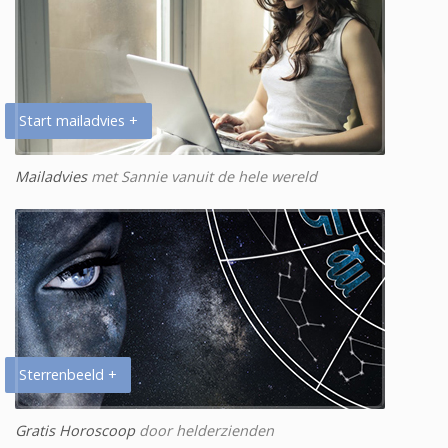
Start mailadvies +
Mailadvies
met Sannie vanuit de hele wereld
Sterrenbeeld +
Gratis Horoscoop
door helderzienden