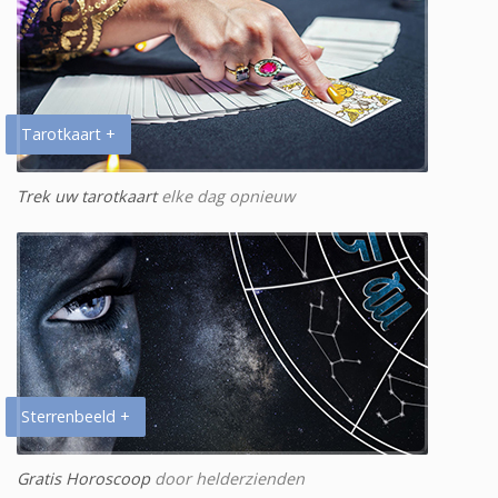
Tarotkaart +
Trek uw tarotkaart
elke dag opnieuw
Sterrenbeeld +
Gratis Horoscoop
door helderzienden