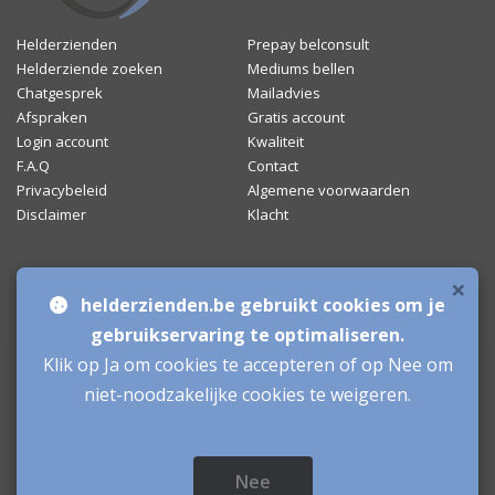
Helderzienden
Prepay belconsult
Helderziende zoeken
Mediums bellen
Chatgesprek
Mailadvies
Afspraken
Gratis account
Login account
Kwaliteit
F.A.Q
Contact
Privacybeleid
Algemene voorwaarden
Disclaimer
Klacht
×
Bronnen & sitemap
helderzienden.be gebruikt cookies om je
Mediumchat
gebruikservaring te optimaliseren.
Klik op Ja om cookies te accepteren of op Nee om
Helderzienden
niet-noodzakelijke cookies te weigeren.
Aanmelden als Helderziende
Inloggen als Helderziende
Nee