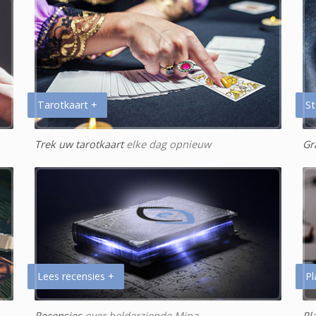
Tarotkaart +
St
Trek uw tarotkaart
elke dag opnieuw
Gr
Lees recensies +
Pl
Recensies
over helderziende Mina
Pl