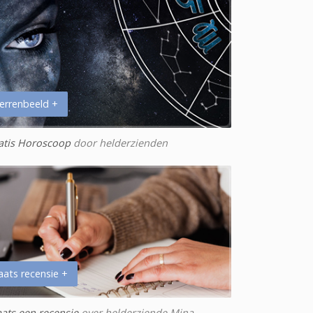
errenbeeld +
atis Horoscoop
door helderzienden
aats recensie +
aats een recensie
over helderziende Mina