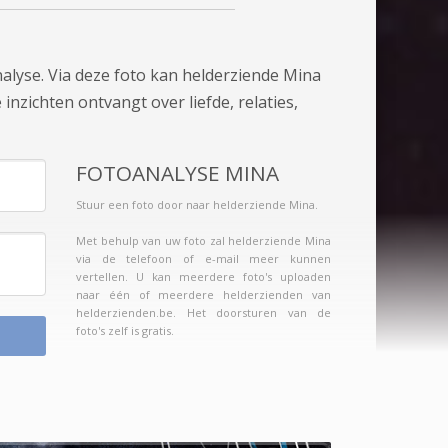
alyse. Via deze foto kan helderziende Mina
inzichten ontvangt over liefde, relaties,
FOTOANALYSE MINA
Stuur een foto door naar helderziende Mina.
Met behulp van uw foto zal helderziende Mina
via de telefoon of e-mail meer kunnen
vertellen. U kan meerdere foto's uploaden
naar één of meerdere helderzienden van
helderzienden.be. Het doorsturen van de
foto's zelf is gratis.