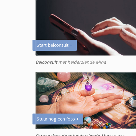
Start belconsult +
Belconsult
met helderziende Mina
Stuur nog een foto +
Fotoanalyse door helderziende Mina
: extra