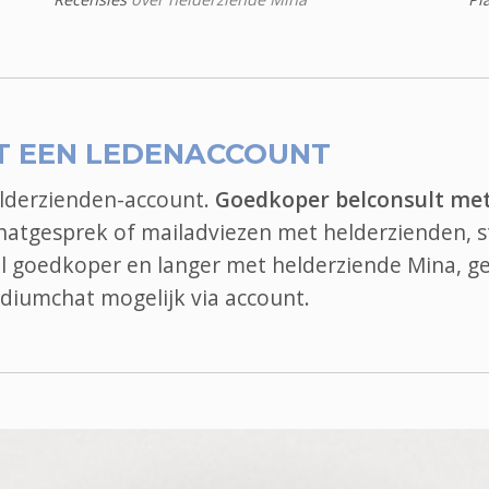
T EEN LEDENACCOUNT
elderzienden-account.
Goedkoper belconsult me
chatgesprek of mailadviezen met helderzienden, s
bel goedkoper en langer met helderziende Mina, g
diumchat
mogelijk via account.