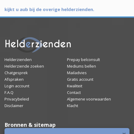
kijkt u aub bij de overige helderzienden.
Helderzienden
Prepay belconsult
Helderziende zoeken
Mediums bellen
Chatgesprek
Mailadvies
Afspraken
Gratis account
Login account
Kwaliteit
F.A.Q
Contact
Privacybeleid
Algemene voorwaarden
Disclaimer
Klacht
Bronnen & sitemap
×