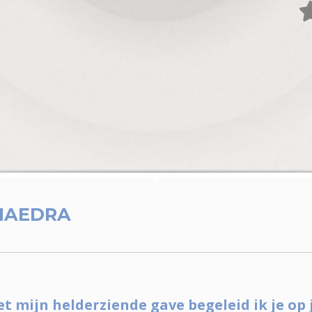
HAEDRA
 mijn helderziende gave begeleid ik je op