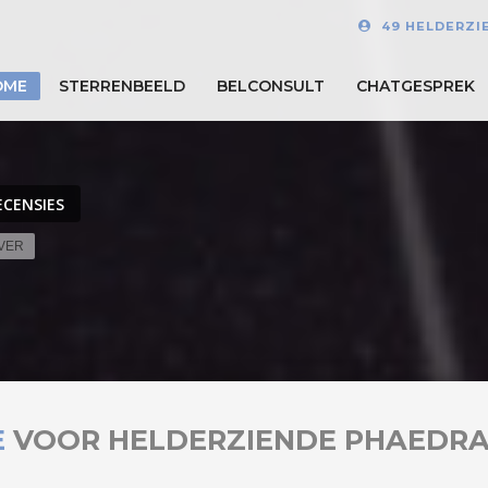
49 HELDERZI
OME
STERRENBEELD
BELCONSULT
CHATGESPREK
ECENSIES
EVER
E
VOOR HELDERZIENDE PHAEDR