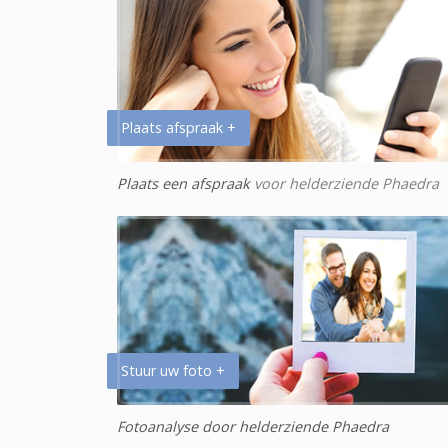
Plaats afspraak +
Plaats een afspraak
voor helderziende Phaedra
Stuur uw foto +
Fotoanalyse door helderziende Phaedra