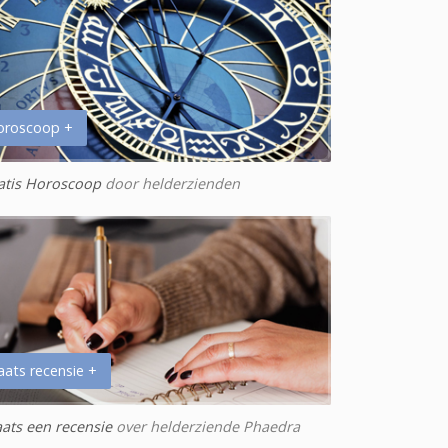
oroscoop +
atis Horoscoop
door helderzienden
aats recensie +
aats een recensie
over helderziende Phaedra