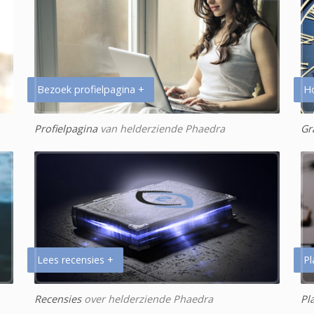
Bezoek profielpagina +
H
Profielpagina
van helderziende Phaedra
Gr
Lees recensies +
Pl
Recensies
over helderziende Phaedra
Pl