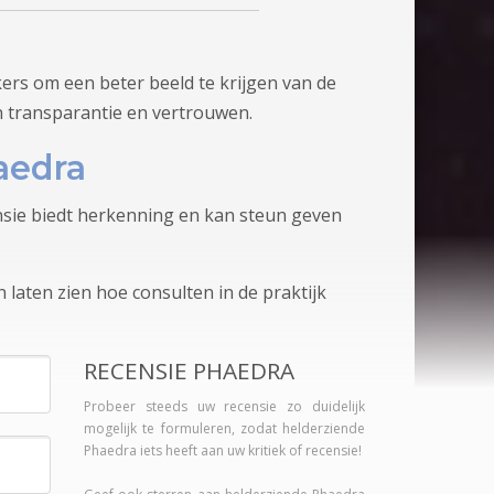
ers om een beter beeld te krijgen van de
n transparantie en vertrouwen.
aedra
ensie biedt herkenning en kan steun geven
 laten zien hoe consulten in de praktijk
RECENSIE PHAEDRA
Probeer steeds uw recensie zo duidelijk
mogelijk te formuleren, zodat helderziende
Phaedra iets heeft aan uw kritiek of recensie!