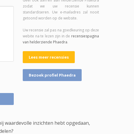
Geef ook sterren aan helderziende Phaedra
zodat we uw recensie kunnen
standardiseren. Uw e-mailadres zal nooit
getoond worden op de website.
Uw recensie zal pas na goedkeuring op deze
webite na te lezen zijn in de
recensiespagina
van helderziende Phaedra
.
Lees meer recensies
Bezoek profiel Phaedra
bij waardevolle inzichten hebt opgedaan,
delen?