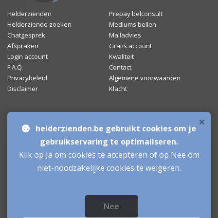
Helderzienden
Prepay belconsult
Helderziende zoeken
Mediums bellen
Chatgesprek
Mailadvies
Afspraken
Gratis account
Login account
Kwaliteit
F.A.Q
Contact
Privacybeleid
Algemene voorwaarden
Disclaimer
Klacht
×
Bronnen & sitemap
helderzienden.be gebruikt cookies om je
Mediumchat
gebruikservaring te optimaliseren.
Klik op Ja om cookies te accepteren of op Nee om
Helderzienden
niet-noodzakelijke cookies te weigeren.
Aanmelden als Helderziende
Inloggen als Helderziende
Nee
Helderzienden.be
© sinds 2006 - 2026