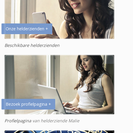
Onze helderzienden +
Beschikbare helderzienden
Bezoek profielpagina +
Profielpagina
van helderziende Malie