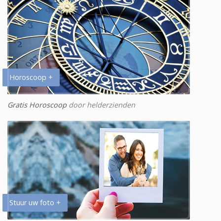
Horoscoop +
Gratis Horoscoop
door helderzienden
Stuur uw foto +