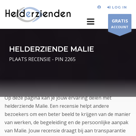
LOG IN
GRATIS
ACCOUNT
HELDERZIENDE MALIE
PLAATS RECENSIE - PIN 2265
Op deze pagina kan je jouw ervaring delen met
helderziende Malie. Een recensie helpt andere
bezoekers om een beter beeld te krijgen van de manier
van werken, de begeleiding en de persoonlijke aanpak
van Malie. Jouw recensie draagt bij aan transparantie