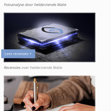
Fotoanalyse door helderziende Malie
Lees recensies +
Recensies
over helderziende Malie