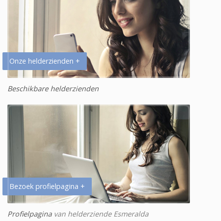
Onze helderzienden +
Beschikbare helderzienden
Bezoek profielpagina +
Profielpagina
van helderziende Esmeralda