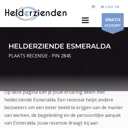
LOG IN
GRATIS
ACCOUNT
HELDERZIENDE ESMERALDA
PLAATS RECENSIE - PIN 2845
Op deze pagina kan je jouw ervaring delen met
helderziende Esmeralda. Een recensie helpt andere
bezoekers om een beter beeld te krijgen van de manier
van werken, de begeleiding en de persoonlijke aanpak
van Esmeralda. Jouw recensie draagt bij aan