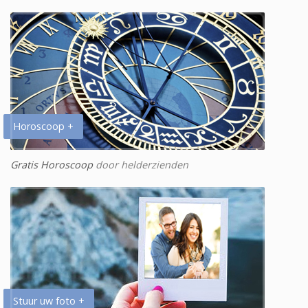
Horoscoop +
Gratis Horoscoop
door helderzienden
Stuur uw foto +