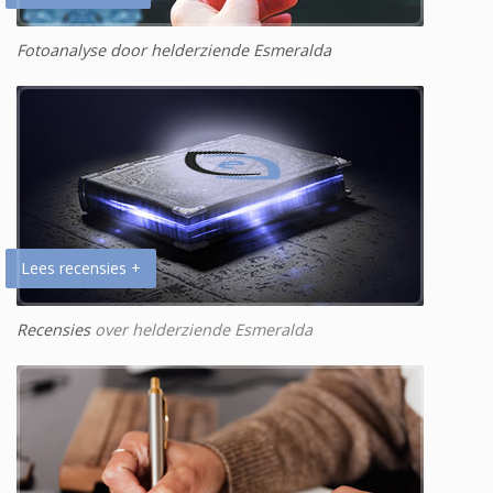
Fotoanalyse door helderziende Esmeralda
Lees recensies +
Recensies
over helderziende Esmeralda