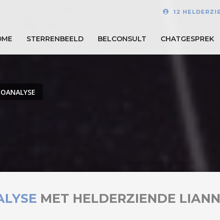
12 HELDERZI
OME
STERRENBEELD
BELCONSULT
CHATGESPREK
OANALYSE
ALYSE
MET HELDERZIENDE LIAN