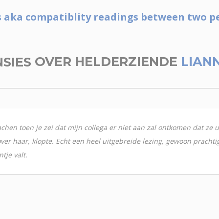
gs aka compatiblity readings between two p
NSIES
OVER HELDERZIENDE
LIAN
achen toen je zei dat mijn collega er niet aan zal ontkomen dat ze u
over haar, klopte. Echt een heel uitgebreide lezing, gewoon prachtig
tje valt.