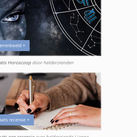
errenbeeld +
atis Horoscoop
door helderzienden
aats recensie +
aats een recensie
over helderziende Lianne