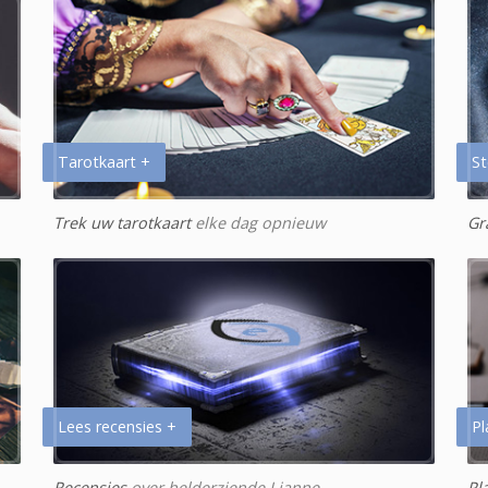
Tarotkaart +
St
Trek uw tarotkaart
elke dag opnieuw
Gr
Lees recensies +
Pl
Recensies
over helderziende Lianne
Pl