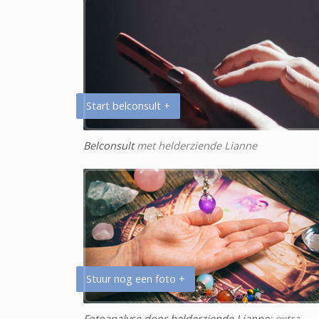
Start belconsult +
Belconsult
met helderziende Lianne
Stuur nog een foto +
Fotoanalyse door helderziende Lianne
: extra