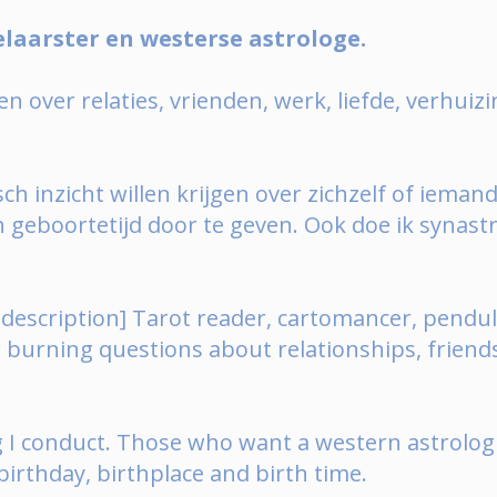
laarster en westerse astrologe.
en over relaties, vrienden, werk, liefde, verhuiz
h inzicht willen krijgen over zichzelf of ieman
geboortetijd door te geven. Ook doe ik synastr
le description] Tarot reader, cartomancer, pen
 burning questions about relationships, friends, 
 I conduct. Those who want a western astrologi
irthday, birthplace and birth time.