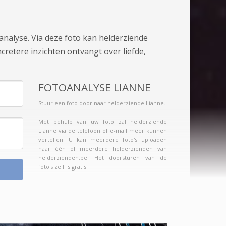
analyse. Via deze foto kan helderziende
cretere inzichten ontvangt over liefde,
FOTOANALYSE LIANNE
Stuur een foto door naar helderziende Lianne.
Met behulp van uw foto zal helderziende
Lianne via de telefoon of e-mail meer kunnen
vertellen. U kan meerdere foto's uploaden
naar één of meerdere helderzienden van
helderzienden.be. Het doorsturen van de
foto's zelf is gratis.