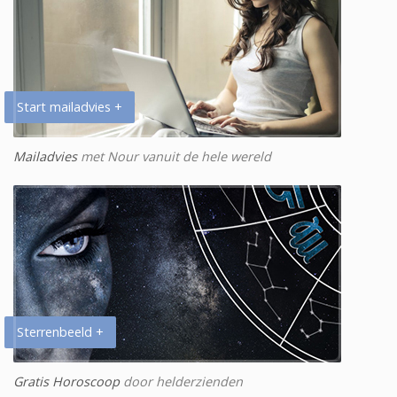
Start mailadvies +
Mailadvies
met Nour vanuit de hele wereld
Sterrenbeeld +
Gratis Horoscoop
door helderzienden